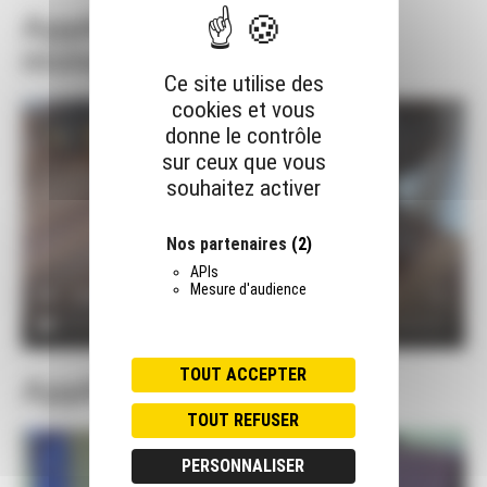
Application huile
monobrosse
Ce site utilise des
cookies et vous
donne le contrôle
sur ceux que vous
souhaitez activer
Nos partenaires
(2)
APIs
Mesure d'audience
TOUT ACCEPTER
Application vitrificateur
TOUT REFUSER
PERSONNALISER