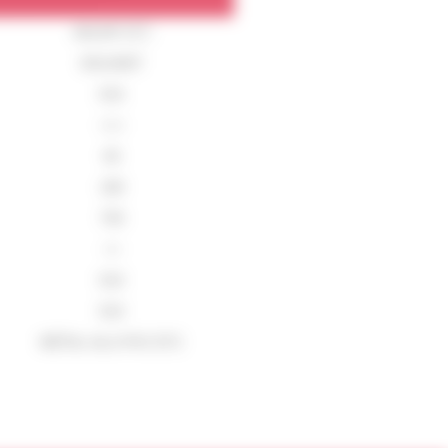
ADLER 🇦🇹
SOLVANT
OUI
+++
60
180
750
++
OUI
OUI
MÉTAL-ALU-PVC ETC