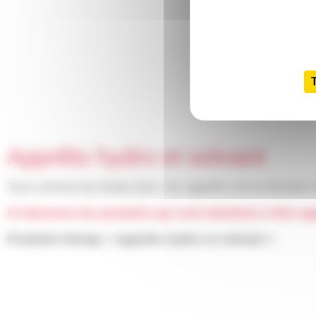
Apprêts hydro et solvant
Tout comme les fonds durs, les apprêts ont la fonction d
Ci-dessous les produits qui sont destinés à être a
Produits Dimap « Apprêts hydro et solvant »