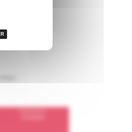
ER
inition.
PUR ECOFILL
2416050000