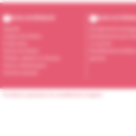
BOIS INTÉRIEUR
BOIS EXTÉRI
Apprêts
Revêtements bardag
Laques de finition
Revêtements pour fe
Fonds durs
3 couches
Vernis de finition
Revêtements fenêtres
Teintes, patines et céruses
gamme
Vernis cellulosiques
Gamme parquet
Conditions générales de vente
Mentions légales
DEMANDE DE DEVIS