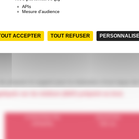
APIs
Mesure d'audience
TOUT ACCEPTER
TOUT REFUSER
PERSONNALIS
e préparer le support pour la réalisation d’une laque de f
ppliqués sur du médium (MDF) prépeint ou brut.
HYDROPRIM PB1
AQUASTRIA
HPRIMPB1
H89-15L