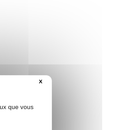
X
MASQUER LE BANDEAU DES COO
ceux que vous