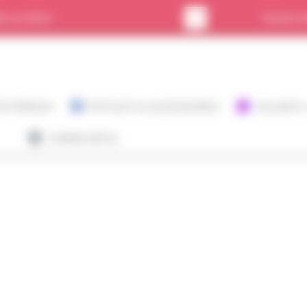
r un devis
Suivez-n
 EXTÉRIEUR
PISTOLETS & ACCESSOIRES
DILUANTS
GAMME MÉTAL