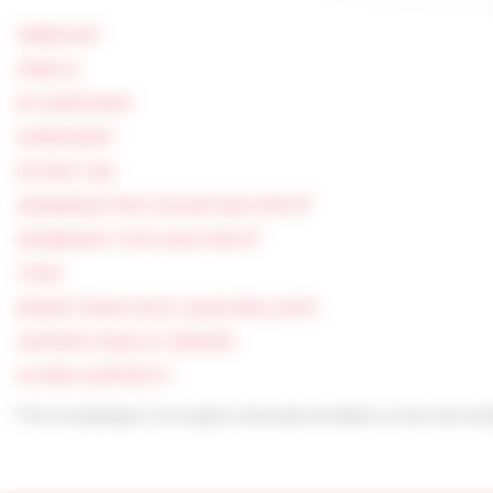
FABRICANT
FAMILLE
BI COMPOSANT
GARNISSANT
EXTRAIT SEC
2
GRAMMAGE PAR COUCHE MAXI PAR M
2
GRAMMAGE TOTAL MAXI PAR M
THIXO
BONNE TENUE SOUS LAQUE BRILLANTE
SUPPORTS BOIS ET DÉRIVÉS
AUTRES SUPPORTS *
* Pour les plastiques il est toujours nécessaire de réaliser un test d’accro