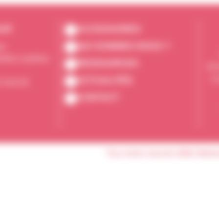
EUR
ACCESSOIRES
QUI SOMMES-NOUS ?
es
nêtres système
RESSOURCES
ZA 
77
ACTUALITÉS
 haut de
CONTACT
Tous droits réservés 2026 | Réali