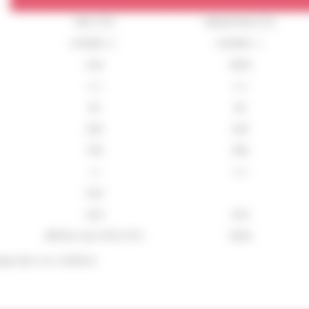
RIO 🇫🇷
MAESTRIA 🇫🇷
HYDRO 💧
HYDRO 💧
OUI
NON
+++
+++
65
60
200
150
700
300
++
+++
OUI
OUI
OUI
MÉTAL-ALU-PVC ETC
NON
chage dans vos conditions