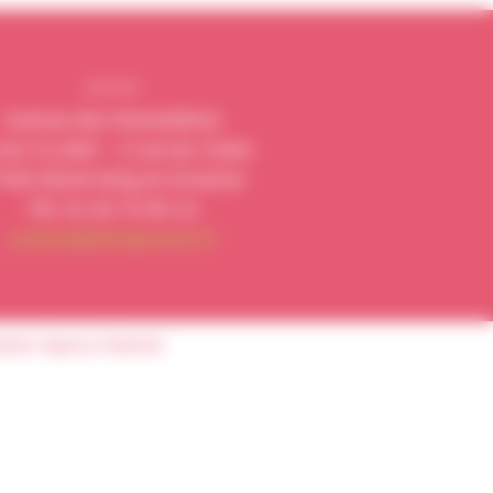
Avenue des Renardières
les CLUBS – 3 rue les Clubs
250 Moret-loing-et-Orvanne
Tél. 01 64 70 90 13
contact@dimapvernis.fr
sation
Agence Subotaï