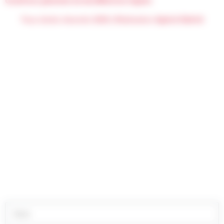
Conditions générales de vente
Mentions légales
Tous droits réservés 2026 | Réalisation
Agence Subotaï
DEMANDE DE DEVIS
Vous avez un besoin particulier, une demande spécifique
?
Envoyez-nous votre demande directement via notre
formulaire. Nos experts se feront un plaisir de répondre à
votre demande dans les plus brefs délais.
Nom