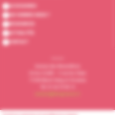
ACCESSOIRES
QUI SOMMES-NOUS ?
RESSOURCES
ACTUALITÉS
CONTACT
Avenue des Renardières
ZA les CLUBS – 3 rue les Clubs
77250 Moret-loing-et-Orvanne
Tél. 01 64 70 90 13
contact@dimapvernis.fr