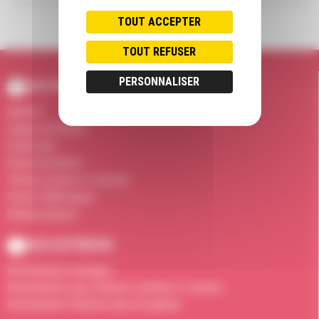
TOUT ACCEPTER
TOUT REFUSER
PERSONNALISER
BOIS INTÉRIEUR
Apprêts
Laques de finition
Fonds durs
Vernis de finition
Teintes, patines et céruses
Vernis cellulosiques
Gamme parquet
BOIS EXTÉRIEUR
Revêtements bardages
Revêtements pour fenêtres système 3 couches
Revêtements fenêtres haut de gamme