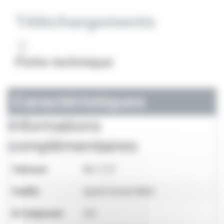
Téléchargements
Fiche technique
Caractéristiques
Informations
complémentaires
Fabricant
RIO 🇫🇷
Famille
Apprêt Solvant Métal
Bi Composant
OUI