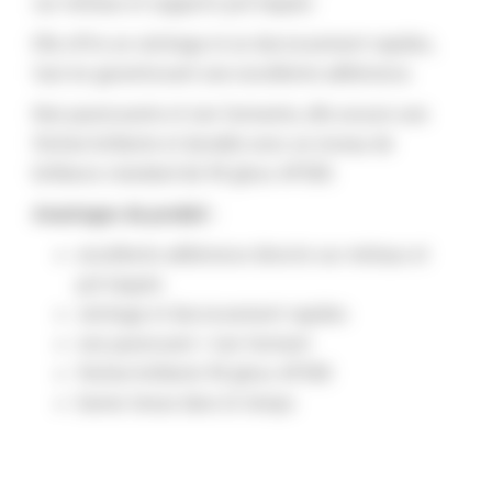
sur métaux et supports pré-laqués.
Elle offre un séchage et un durcissement rapides,
tout en garantissant une excellente adhérence.
Non jaunissante et non farinante, elle assure une
finition brillante et durable avec un niveau de
brillance standard de 90 gloss AP500.
Avantages du produit :
excellente adhérence directe sur métaux et
pré-laqués
séchage et durcissement rapides
non jaunissant / non farinant
finition brillante 90 gloss AP500
bonne tenue dans le temps