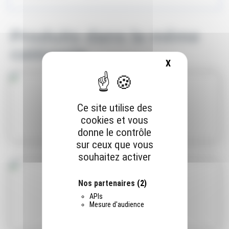
Produits dans la même
catégorie
X
MASQUER LE B
LAQFIN RIOCOAT HV3
Ce site utilise des
cookies et vous
LIRE LA SUITE
donne le contrôle
sur ceux que vous
souhaitez activer
Nos partenaires
(2)
LAQFIN RIOCRYL SP100
APIs
Mesure d'audience
LIRE LA SUITE