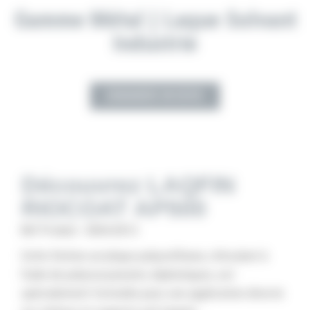
Gamme Métal
Laque Solvant
|
Industrie
DEMANDER UN DEVIS
Découvrez LAQFIN
RIOCOAT AP500
Réf Produit : 0004.0012
Cette finition acrylique polyuréthane, réticulant à
l’aide de polyisocyanates aliphatiques, est
spécialement formulée pour une application directe