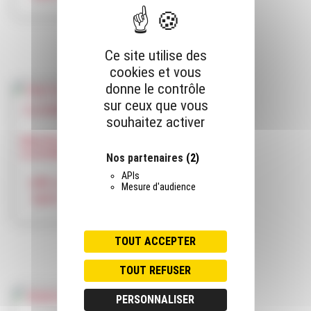
Ce site utilise des
cookies et vous
donne le contrôle
sur ceux que vous
souhaitez activer
PROTECT-
PROTECT-
CLEANER
OIL
Nos partenaires
(2)
APIs
LIRE LA
LIRE LA
Mesure d'audience
SUITE
SUITE
TOUT ACCEPTER
TOUT REFUSER
PERSONNALISER