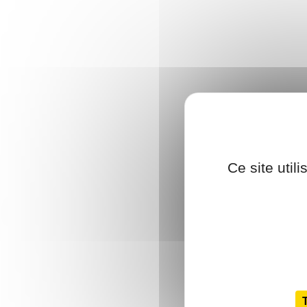
Ce site util